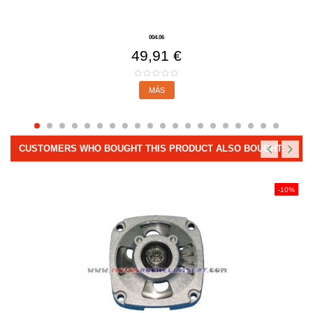
004.06
49,91 €
MÁS
CUSTOMERS WHO BOUGHT THIS PRODUCT ALSO BOUGHT:
-10%