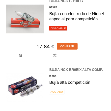
BUJIA NGK BR10EG
BR10EG
Bujía con electrodo de Níquel
especial para competición.
DISPONIBLE
17,84 €
COMPRAR
BUJIA NGK BR9EIX ALTA COMP.
BR9EIX
Bujía alta competición
AGOTADO