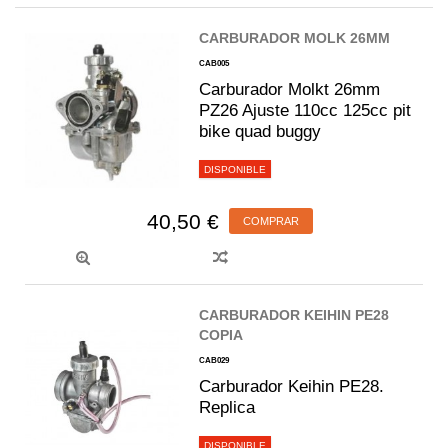
CARBURADOR MOLK 26MM
CAB005
Carburador Molkt 26mm
PZ26 Ajuste 110cc 125cc pit
bike quad buggy
DISPONIBLE
40,50 €
COMPRAR
CARBURADOR KEIHIN PE28
COPIA
CAB029
Carburador Keihin PE28.
Replica
DISPONIBLE