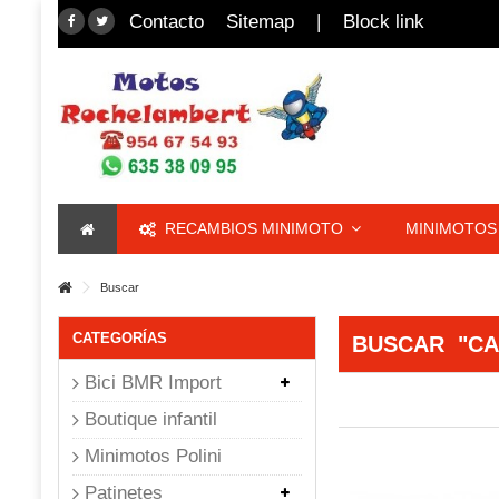
Contacto
Sitemap
|
Block link
RECAMBIOS MINIMOTO
MINIMOTOS 
Buscar
CATEGORÍAS
BUSCAR
"C
Bici BMR Import
Boutique infantil
Minimotos Polini
Patinetes