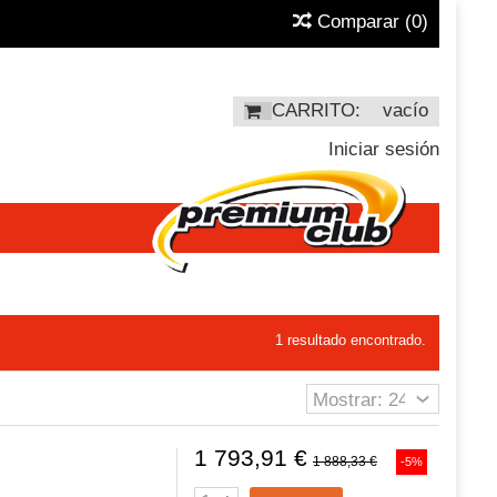
Comparar
(
0
)
CARRITO:
vacío
Iniciar sesión
1 resultado encontrado.
1 793,91 €
1 888,33 €
-5%