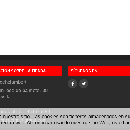
CIÓN SOBRE LA TIENDA
SÍGUENOS EN
ochelambert
an jose de palmete, 38
villa
anos ahora:
954675493
n nuestro sitio. Las cookies son ficheros almacenados en su
mr.racing@gmail.com
riencia web. Al continuar usando nuestro sitio Web, usted a