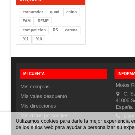
carburador
quad
chino
FAM
RFME
competicion
RS
carena
911
910
MI CUENTA
INFORMA
Motos R
Mis compras
C. S
Mis vales descuento
41006 Se
Mis direcciones
España
Mis datos personales
Llám
Utilizamos cookies para darle la mejor experiencia e
Email:
b
Mis vales
de los sitios web para ayudar a personalizar su expe