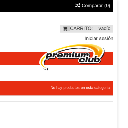
Comparar
(
0
)
CARRITO:
vacío
Iniciar sesión
No hay productos en esta categoría