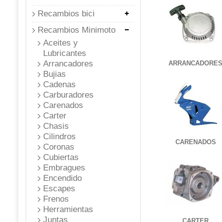
Recambios bici
Recambios Minimoto
Aceites y
Lubricantes
Arrancadores
ARRANCADORE
Bujias
Cadenas
Carburadores
Carenados
Carter
Chasis
Cilindros
CARENADOS
Coronas
Cubiertas
Embragues
Encendido
Escapes
Frenos
Herramientas
Juntas
CARTER