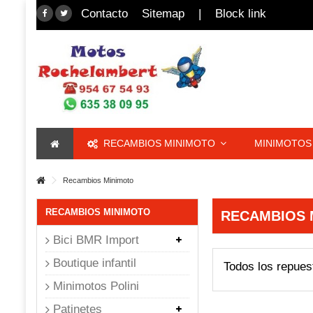
Contacto
Sitemap
|
Block link
RECAMBIOS MINIMOTO
MINIMOTOS 
Recambios Minimoto
RECAMBIOS MINIMOTO
RECAMBIOS 
Bici BMR Import
Boutique infantil
Todos los repues
Minimotos Polini
Patinetes