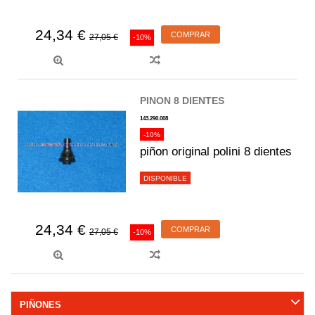
24,34 €
COMPRAR
27,05 €
-10%
PINON 8 DIENTES
143.290.008
-10%
piñon original polini 8 dientes
DISPONIBLE
24,34 €
COMPRAR
27,05 €
-10%
PIÑONES