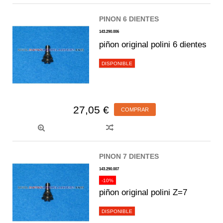
PINON 6 DIENTES
143.290.006
piñon original polini 6 dientes
DISPONIBLE
27,05 €
COMPRAR
PINON 7 DIENTES
143.290.007
-10%
piñon original polini Z=7
DISPONIBLE