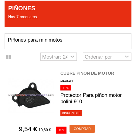
PIÑONES
Hay 7 productos.
Piñones para minimotos
CUBRE PIÑON DE MOTOR
143.075.004
-10%
Protector Para piñon motor
polini 910
DISPONIBLE
9,54 €
COMPRAR
10,60 €
-10%