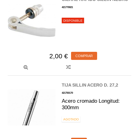
421770021
DISPONIBLE
2,00 €
COMPRAR
TIJA SILLIN ACERO D. 27,2
421750170
Acero cromado Longitud:
300mm
AGOTADO