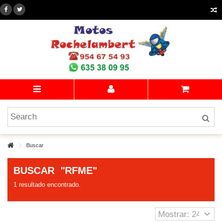
Buscar
BUSCAR
"RFME"
1 resultado encontrado.