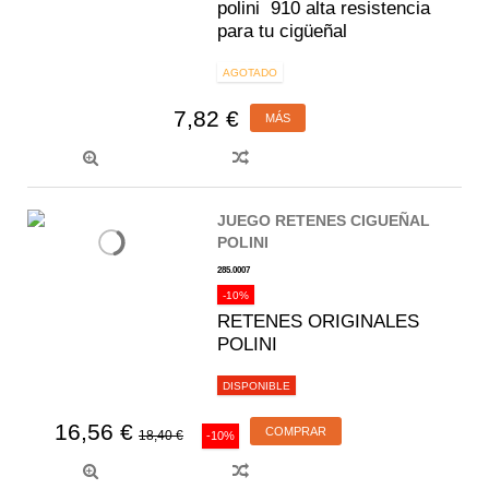
polini 910 alta resistencia
para tu cigüeñal
AGOTADO
7,82 €
MÁS
JUEGO RETENES CIGUEÑAL
POLINI
285.0007
-10%
RETENES ORIGINALES
POLINI
DISPONIBLE
16,56 €
COMPRAR
18,40 €
-10%