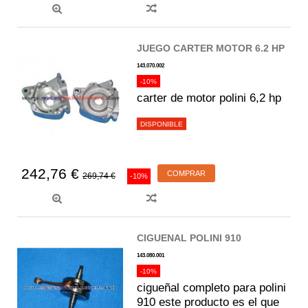
JUEGO CARTER MOTOR 6.2 HP
143.070.002
-10%
carter de motor polini 6,2 hp
DISPONIBLE
242,76 €
COMPRAR
269,74 €
-10%
CIGUENAL POLINI 910
143.080.001
-10%
cigueñal completo para polini
910 este producto es el que