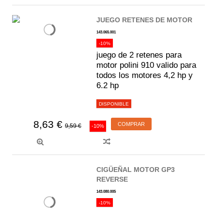
JUEGO RETENES DE MOTOR
143.065.001
-10%
juego de 2 retenes para
motor polini 910 valido para
todos los motores 4,2 hp y
6.2 hp
DISPONIBLE
8,63 €
COMPRAR
9,59 €
-10%
CIGÜEÑAL MOTOR GP3
REVERSE
143.080.005
-10%