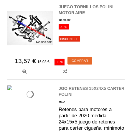
JUEGO TORNILLOS POLINI
MOTOR AIRE
143.305.002
-10%
DISPONIBLE
13,57 €
COMPRAR
15,08 €
-10%
JGO RETENES 15X24X5 CARTER
POLINI
850.04
Retenes para motores a
partir de 2020 medida
24x15x5 juego de retenes
para carter cigueñal minimoto