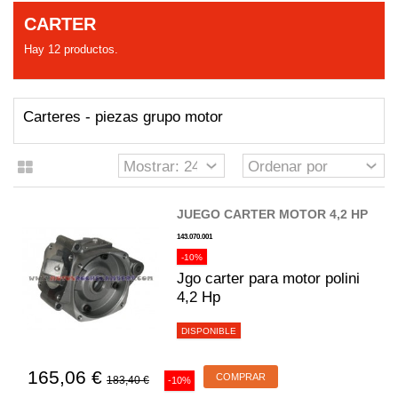
CARTER
Hay 12 productos.
Carteres - piezas grupo motor
JUEGO CARTER MOTOR 4,2 HP
143.070.001
-10%
Jgo carter para motor polini
4,2 Hp
DISPONIBLE
165,06 €
COMPRAR
183,40 €
-10%