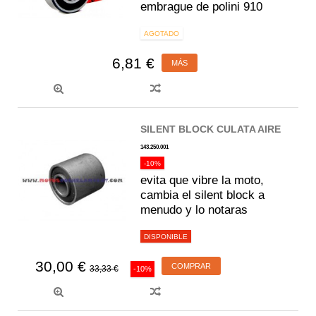
embrague de polini 910
AGOTADO
6,81 €
MÁS
SILENT BLOCK CULATA AIRE
143.250.001
-10%
evita que vibre la moto,
cambia el silent block a
menudo y lo notaras
DISPONIBLE
30,00 €
COMPRAR
33,33 €
-10%