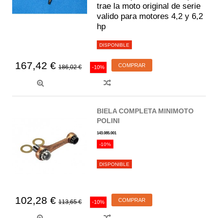
trae la moto original de serie
valido para motores 4,2 y 6,2
hp
DISPONIBLE
167,42 €
COMPRAR
186,02 €
-10%
BIELA COMPLETA MINIMOTO
POLINI
143.085.001
-10%
DISPONIBLE
102,28 €
COMPRAR
113,65 €
-10%