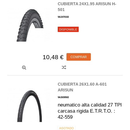
CUBIERTA 24X1.95 ARISUN H-
501
9A2470102
DISPONIBLE
10,48 €
COMPRAR
CUBIERTA 26X1.60 A-601
ARISUN
9A2630502
neumatico alta calidad 27 TPI
carcasa rigida E.T.R.T.O. :
42-559
AGOTADO