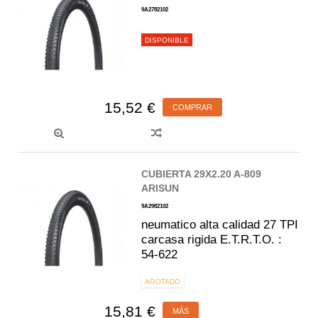
9A2782102
DISPONIBLE
15,52 €
COMPRAR
CUBIERTA 29X2.20 A-809
ARISUN
9A2982102
neumatico alta calidad 27 TPI
carcasa rigida E.T.R.T.O. :
54-622
AGOTADO
15,81 €
MÁS